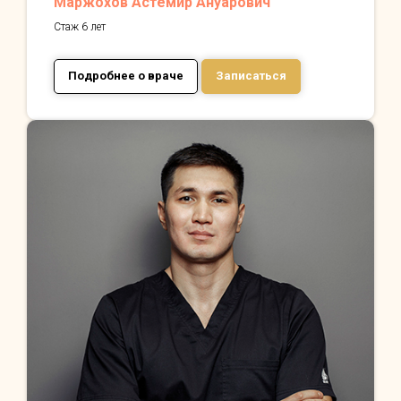
Маржохов Астемир Ануарович
Стаж 6 лет
Подробнее о враче
Записаться