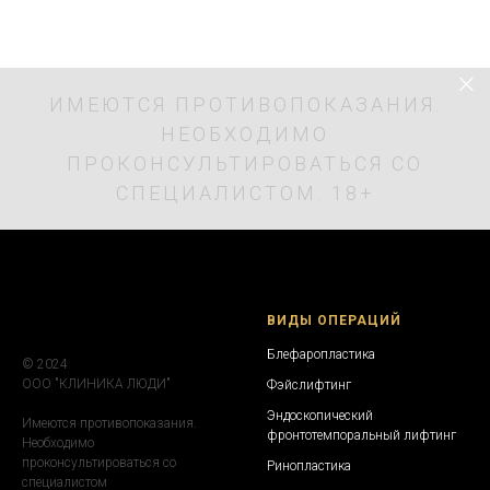
ИМЕЮТСЯ ПРОТИВОПОКАЗАНИЯ.
НЕОБХОДИМО
ПРОКОНСУЛЬТИРОВАТЬСЯ СО
СПЕЦИАЛИСТОМ. 18+
ВИДЫ ОПЕРАЦИЙ
Блефаропластика
© 2024
ООО "КЛИНИКА ЛЮДИ"
Фэйслифтинг
Эндоскопический
Имеются противопоказания.
фронтотемпоральный лифтинг
Необходимо
проконсультироваться со
Ринопластика
специалистом