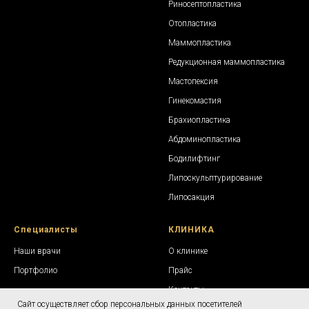
Риносептопластика
Отопластика
Маммопластика
Редукционная маммопластика
Мастопексия
Гинекомастия
Брахиопластика
Абдоминопластика
Бодилифтинг
Липоскульптурирование
Липосакция
Специалисты
КЛИНИКА
Наши врачи
О клинике
Портфолио
Прайс
Контакты
Сайт осуществляет сбор персональных данных посетителей