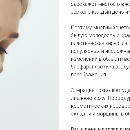
расскажет многое о вне
зеркало каждый день и 
Поэтому многим хочется
былую молодость и крас
пластическая хирургия.
популярных и несложны
изменений в области в
блефаропластика заслу
преображения.
Операция позволяет уда
лишнюю кожу. Процедур
косметических несоверш
складки и морщины в об
Ваши веки и взгляд вно